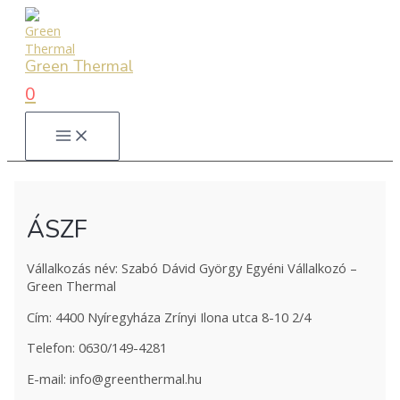
Skip
to
content
Green Thermal
0
MAIN
MENU
ÁSZF
Vállalkozás név: Szabó Dávid György Egyéni Vállalkozó –
Green Thermal
Cím: 4400 Nyíregyháza Zrínyi Ilona utca 8-10 2/4
Telefon: 0630/149-4281
E-mail: info@greenthermal.hu