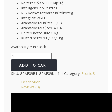
Rejtett előlapi LED kijelző
Intelligens leolvasztás
R32 környezetbarát hűtőközeg
Integrált Wi-Fi
Áramfelvétel hűtés: 3,8 A
Áramfelvétel fűtés: 4,1 A
Beltéri nettó súly: 8 kg
Kültéri nettó súly: 22,5 kg
Availability:
5 in stock
RCOOL
ECONIC
3
ADD TO CART
GRAE18B1-
SKU:
GRAE09B1-GRAE09K1-1-1
Category:
Econic 3
GRAE18K1
5,1
Description
kW
Reviews (0)
-
ÚJ
MODELL
quantity