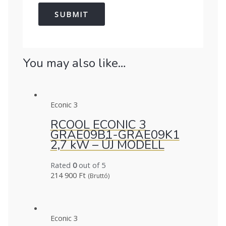
You may also like…
Econic 3
RCOOL ECONIC 3
GRAE09B1-GRAE09K1
2,7 kW – ÚJ MODELL
Rated
0
out of 5
214 900
Ft
(Bruttó)
Econic 3