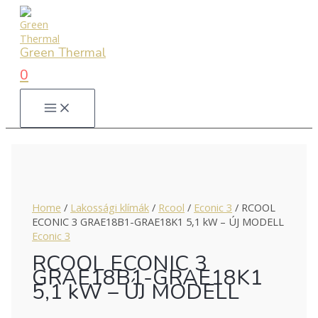
Skip
to
content
Green Thermal
0
MAIN
MENU
Home
/
Lakossági klímák
/
Rcool
/
Econic 3
/ RCOOL
ECONIC 3 GRAE18B1-GRAE18K1 5,1 kW – ÚJ MODELL
Econic 3
RCOOL ECONIC 3
GRAE18B1-GRAE18K1
5,1 kW – ÚJ MODELL