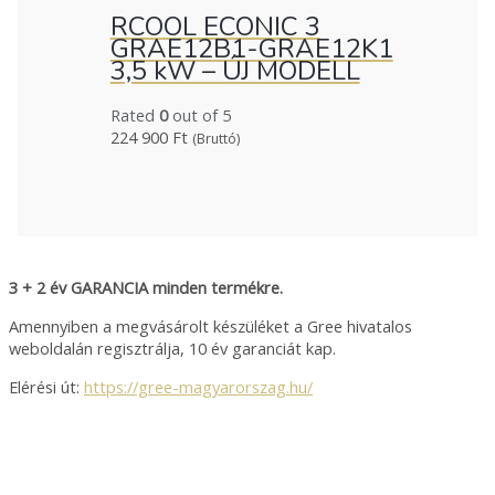
RCOOL ECONIC 3
GRAE12B1-GRAE12K1
3,5 kW – ÚJ MODELL
Rated
0
out of 5
224 900
Ft
(Bruttó)
3 + 2 év GARANCIA minden termékre.
Amennyiben a megvásárolt készüléket a Gree hivatalos
weboldalán regisztrálja, 10 év garanciát kap.
Elérési út:
https://gree-magyarorszag.hu/