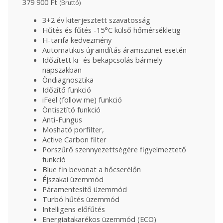
379 900
Ft
(Bruttó)
3+2 év kiterjesztett szavatosság
Hűtés és fűtés -15°C külső hőmérsékletig
H-tarifa kedvezmény
Automatikus újraindítás áramszünet esetén
Időzített ki- és bekapcsolás bármely
napszakban
Öndiagnosztika
Időzítő funkció
iFeel (follow me) funkció
Öntisztító funkció
Anti-Fungus
Mosható porfilter,
Active Carbon filter
Porszűrő szennyezettségére figyelmeztető
funkció
Blue fin bevonat a hőcserélőn
Éjszakai üzemmód
Páramentesítő üzemmód
Turbó hűtés üzemmód
Intelligens előfűtés
Energiatakarékos üzemmód (ECO)