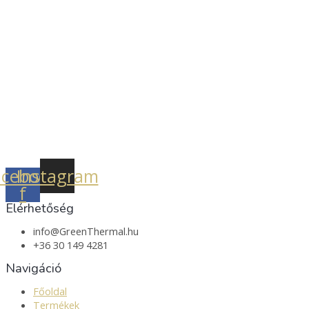
acebook-
Instagram
f
Elérhetőség
info@GreenThermal.hu
+36 30 149 4281
Navigáció
Főoldal
Termékek